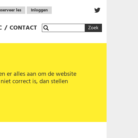
Volg ons op T
serveer les
Inloggen
C
/
CONTACT
Zoek
en er alles aan om de website
iet correct is, dan stellen