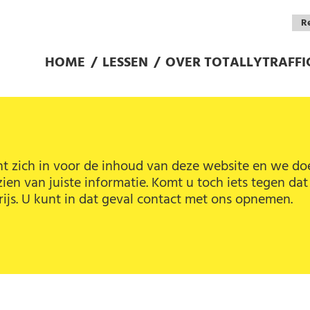
Overslaan en naar de inhoud gaan
Re
HOME
/
LESSEN
/
OVER TOTALLYTRAFFI
ant zich in voor de inhoud van deze website en we do
en van juiste informatie. Komt u toch iets tegen dat n
rijs. U kunt in dat geval contact met ons opnemen.