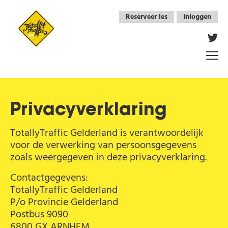
Overslaan en naar de inhoud gaan
Reserveer les
Inloggen
Vo
Privacyverklaring
TotallyTraffic Gelderland is verantwoordelijk
voor de verwerking van persoonsgegevens
zoals weergegeven in deze privacyverklaring.
Contactgegevens:
TotallyTraffic Gelderland
P/o Provincie Gelderland
Postbus 9090
6800 GX ARNHEM