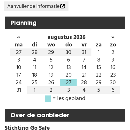
Aanvullende informatie
Planning
«
augustus 2026
»
ma
di
wo
do
vr
za
zo
27
28
29
30
31
1
2
3
4
5
6
7
8
9
10
11
12
13
14
15
16
17
18
19
20
21
22
23
24
25
26
27
28
29
30
31
1
2
3
4
5
6
= les gepland
Deze les is de aankomende tijd ingepland op:
maandag 1 februari 2027
Over de aanbieder
donderdag 12 november 2026
donderdag 27 augustus 2026
Stichting Go Safe