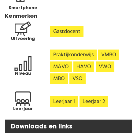
Smart­phone
Kenmerken
Gastdocent
Uitvoering
Praktijkonderwijs
VMBO
MAVO
HAVO
VWO
Niveau
MBO
VSO
Leerjaar 1
Leerjaar 2
Leerjaar
Downloads en links